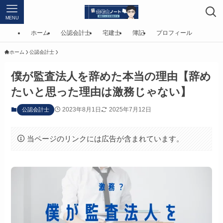
MENU
ホーム
公認会計士
宅建士
簿記
プロフィール
ホーム
公認会計士
僕が監査法人を辞めた本当の理由【辞め
たいと思った理由は激務じゃない】
2023年8月1日
2025年7月12日
公認会計士
当ページのリンクには広告が含まれています。