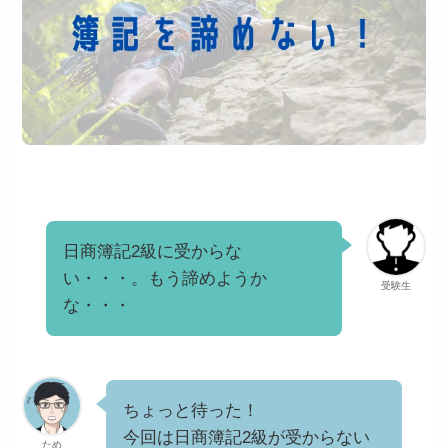
日商簿記2級に受からな
い・・・。もう諦めようか
受験生
な・・・
ちょっと待った！
今回は日商簿記2級が受からない
ため