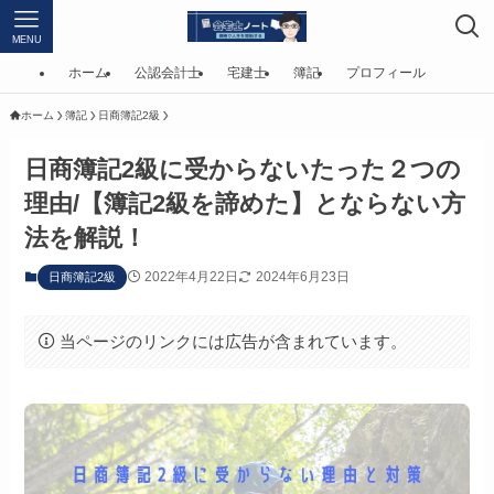
MENU
ホーム
公認会計士
宅建士
簿記
プロフィール
ホーム
簿記
日商簿記2級
日商簿記2級に受からないたった２つの
理由/【簿記2級を諦めた】とならない方
法を解説！
2022年4月22日
2024年6月23日
日商簿記2級
当ページのリンクには広告が含まれています。